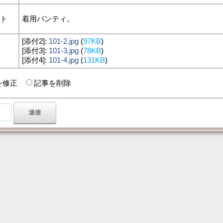
ント
着用パンティ。
[添付2]:
101-2.jpg
(
97KB
)
付
[添付3]:
101-3.jpg
(
78KB
)
[添付4]:
101-4.jpg
(
131KB
)
を修正
記事を削除