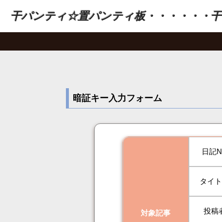
干パンティ☆置パンティ板・・・・・・干
暗証キー入力フォーム
日記N
タイ
投稿
対象記事