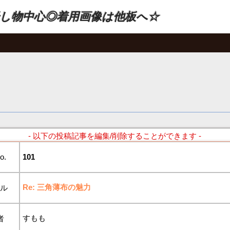
し物中心◎着用画像は他板へ☆
- 以下の投稿記事を編集/削除することができます -
o.
101
Re: 三角薄布の魅力
トル
すもも
者