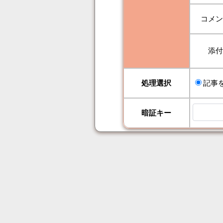
コメ
添
処理選択
記事
暗証キー