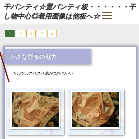
干パンティ☆置パンティ板・・・・・・干
し物中心◎着用画像は他板へ☆
1
2
3
4
»
小さな薄布の魅力
ツルツルスベスベ感が気持ちいい