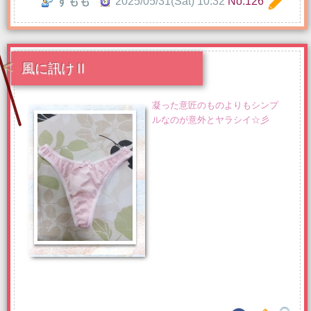
すもも
2025/05/31(Sat) 10:32
No.126
風に訊けⅡ
凝った意匠のものよりもシンプ
ルなのが意外とヤラシイ☆彡