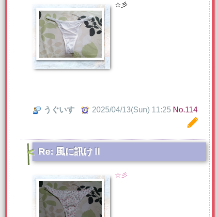
☆彡
うぐいす
2025/04/13(Sun) 11:25
No.114
Re: 風に訊けⅡ
☆彡