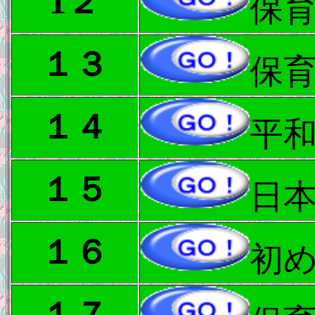
1２
保
１３
保
１４
平
１５
日
１６
初
１７