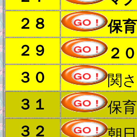
２８
保
２９
２
３０
関
３１
保育
３２
朝