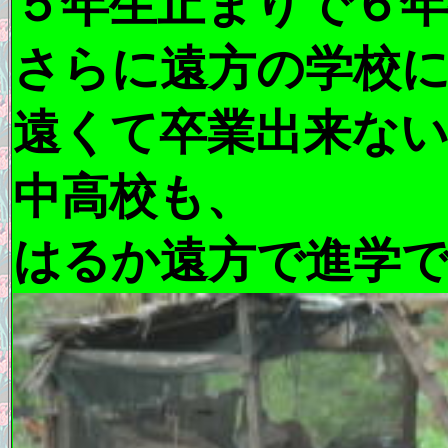
５年生止まりで６年
さらに遠方の学校
遠くて卒業出来な
中高校も、
はるか遠方で進学