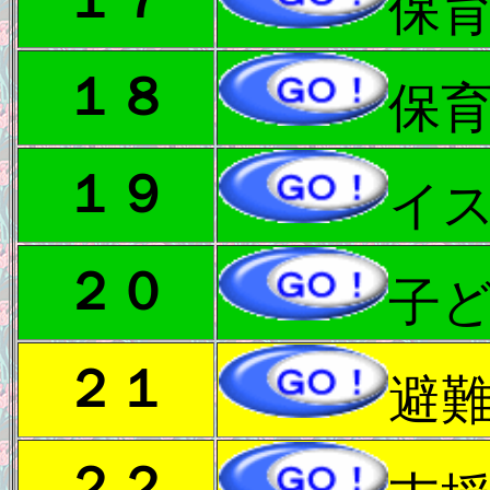
保
１８
保
１９
イ
２０
子
２１
避
２２