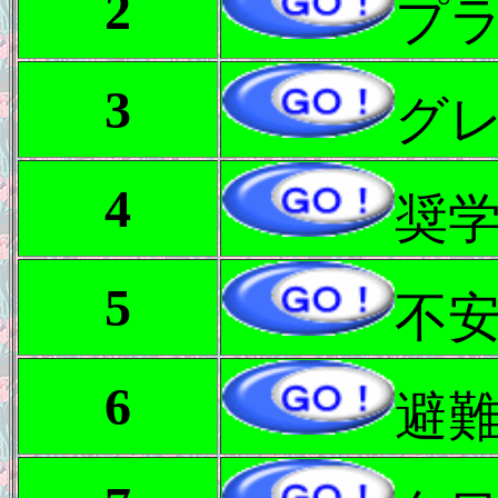
2
プ
3
グ
4
奨
5
不
6
避