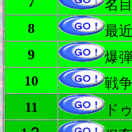
7
名
8
最
9
爆
10
戦
11
ド