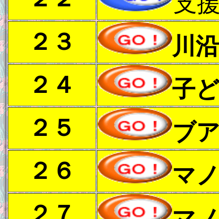
支
２３
川
２４
子
２５
ブ
２６
マ
２７
マ