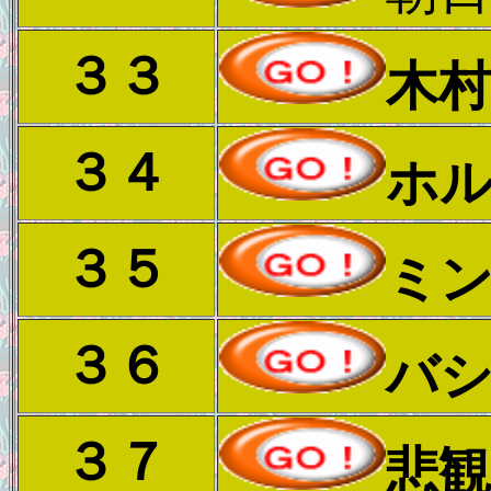
３３
木
３４
ホ
３５
ミ
３６
バ
３７
悲