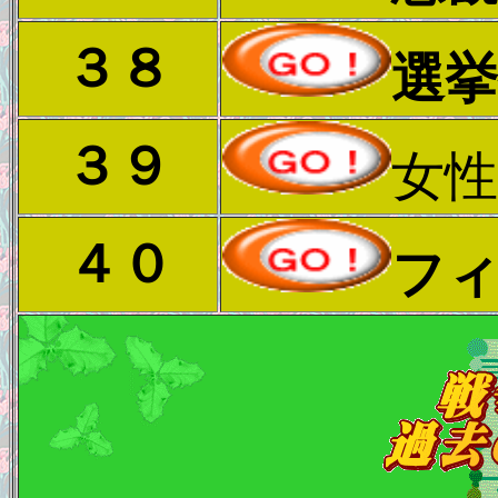
３８
選
３９
女
４０
フ