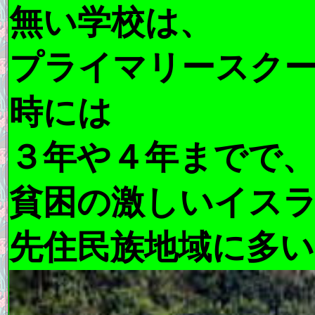
無い学校は、
プライマリースク
時には
３年や４年までで
貧困の激しいイス
先住民族地域に多い