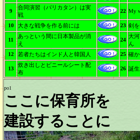
合同演習（バリカタン）は実
9
22
My w
戦
10
23
大きな戦争を作る前には
剣を
あっという間に日本製品が消
大河
11
24
え
ん
12
25
若者たちはインド人と韓国人
確か
炊き出しとビニールシート配
13
26
誕生
布
po1
ここに保育所を
建設することに