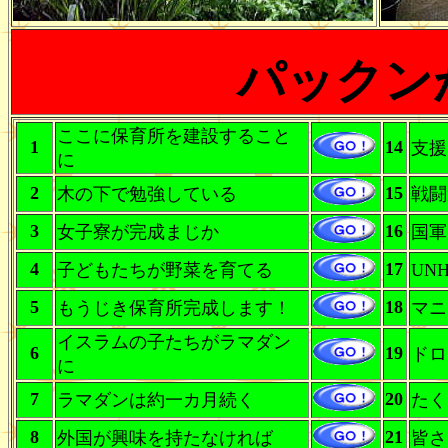
パックン
ここに保育所を建設すること
1
14
支援
に
2
15
木の下で勉強している
戦闘
3
16
女子寮が完成まじか
国軍
4
17
子どもたちが野菜を育てる
UN
5
18
もうじき保育所完成します！
マニ
イスラムの子たちがラマダン
6
19
ドロ
に
7
20
ラマダンは約一カ月続く
たく
8
21
外国が興味を持たなければ
皆さ