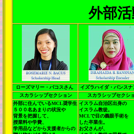
外部活
ローズマリー・バコスさん
イズラハイダ・バンスナ
スカラシップセクション
スカラシップセクシ
外部に住んでいるMCL奨学生
イスラム自治区出身の
５００名あまりの状況や
イスラム教徒。
背景を把握して、
MCLで目の義眼手術を
授業料や学費、
した卒業生。
学用品などから支援者からの
お父さんが、