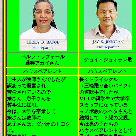
ペルラ・ラフォール
ジョイ・ジョオラン君
通称アカイさん
ハウスペアレント
ハウスペアレント
ご主人が牧師さんでしたが
長くトライシクル
訳あって殺害され、
（三輪乗り合いバイク）
苦労されているので
の運転手でしたが、
娘さん、息子さんを
MCLの奨学生で大学卒
奨学生に採用。
スタッフになっている
今は、大学を卒業して
マノボ族のタベタさんと
娘さんは教師に、
結婚して、２児の父親。
息子さんは、ダバオのトヨタ
今は男の子たちの
に。
ハウスペアレントとして