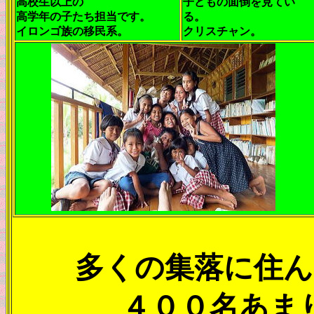
高校生以上の
子どもの面倒を見てい
高学年の子たち担当です。
る。
イロンゴ族の移民系。
クリスチャン。
多くの集落に住ん
４００名あま