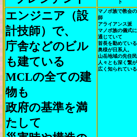
ト
マノボ族で教会の
エンジニア（設
師
アライアンス派
計技師）で、
マノボ族の儀式に
通じていて
庁舎などのビル
首長を勤めている
奥様が日系人。
山岳地域の先住民
も建ている
人々とも深く繋が
広く知られている
MCLの全ての建
物も
政府の基準を満
たして