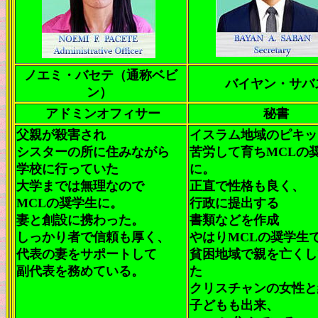
ノエミ・バセテ（通称ベビ
バイヤン・サバ
ン）
アドミンオフィサー
秘書
父親が殺害され
イスラム地域のピキッ
シスターの所に住みながら
苦労して育ちMCLの
学校に行っていた
に。
大学までは無理なので
正直で性格も良く、
MCLの奨学生に。
行政に提出する
妻と創設に携わった。
書類などを作成
しっかり者で信頼も厚く、
やはりMCLの奨学生
代表の妻をサポートして
貧困地域で親を亡くし
副代表を務めている。
た
クリスチャンの女性と
子どもも出来、