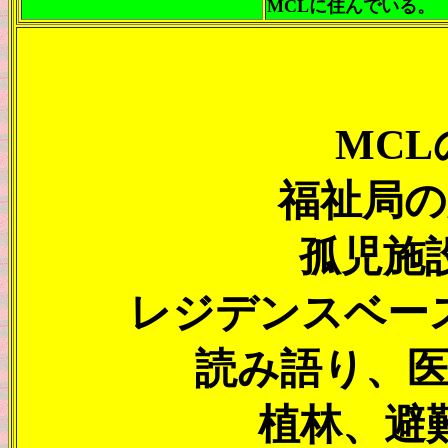
MCLに住んでいる。
MC
福祉局の
孤児施
レジデンスベー
読み語り、医
植林、避