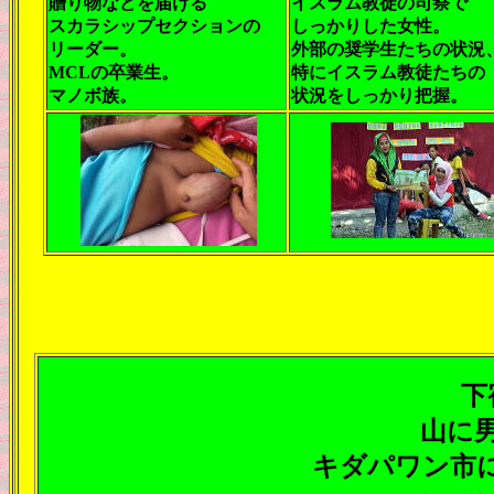
贈り物などを届ける
イスラム教徒の司祭で
スカラシップセクションの
しっかりした女性。
リーダー。
外部の奨学生たちの状況
MCLの卒業生。
特にイスラム教徒たちの
マノボ族。
状況をしっかり把握。
下
山に
キダパワン市