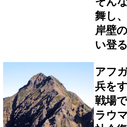
そん
舞し
岸壁
い登
アフ
兵を
戦場
ラウ