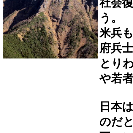
社会
う。
米兵
府兵
とり
や若
日本
のだ