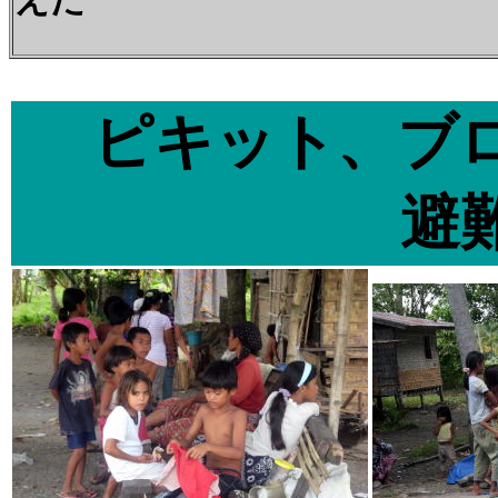
ピキット、ブ
避