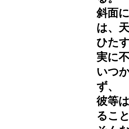
斜面
は、
ひた
実に
いつ
ず、
彼等
るこ