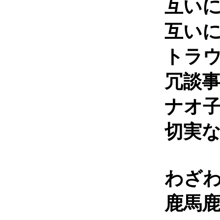
互い
互い
トラ
冗談
ナオ
切実
わざ
鹿馬