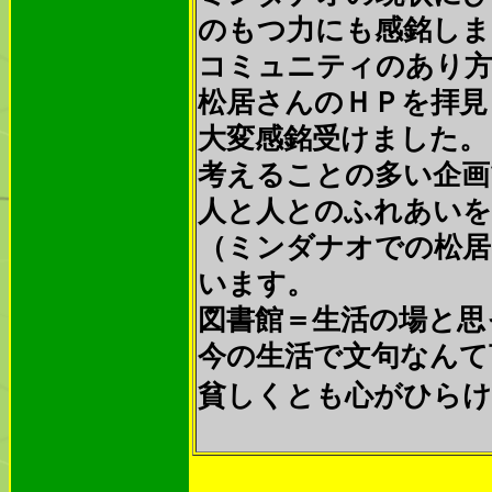
のもつ力にも感銘しま
コミュニティのあり方
松居さんのＨＰを拝見
大変感銘受けました。
考えることの多い企画
人と人とのふれあいを
（ミンダナオでの松居
います。
図書館＝生活の場と思
今の生活で文句なんて
貧しくとも心がひら