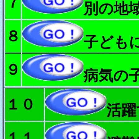
７
別の地
８
子ども
９
病気の
１０
活躍
１１