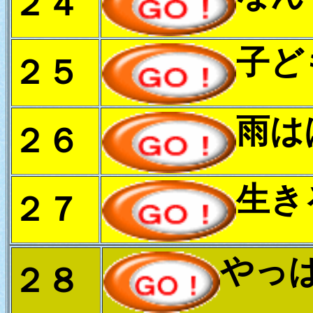
２４
子ど
２５
雨は
２６
生き
２７
やっ
２８