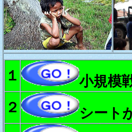
１
小規模
２
シート