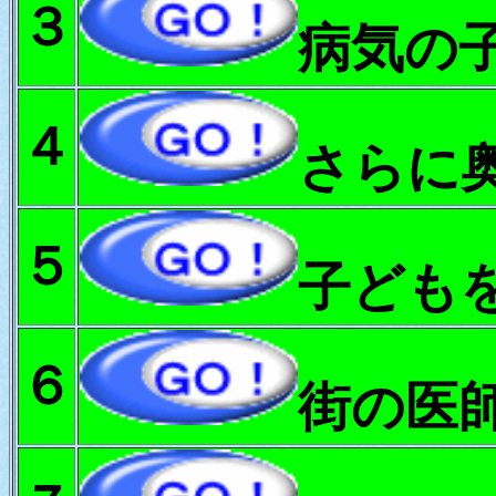
３
病気の
４
さらに
５
子ども
６
街の医