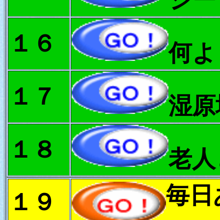
１６
何よ
１７
湿原
１８
老人
毎日
１９