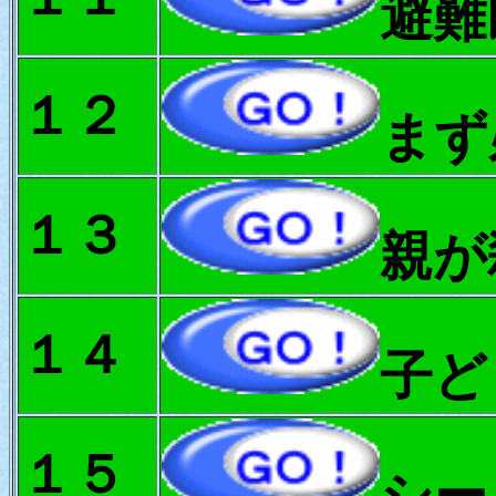
避難
１２
まず
１３
親が
１４
子ど
１５
シー