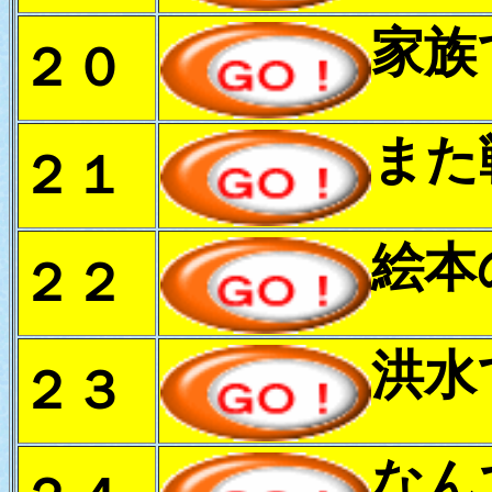
家族
２０
また
２１
絵本
２２
洪水
２３
なん