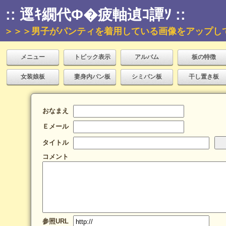
:: 逕ｷ繝代Φ�疲軸遉ｺ譚ｿ ::
＞＞＞男子がパンティを着用している画像をアップし
メニュー
トピック表示
アルバム
板の特徴
女装娘板
妻身内パン板
シミパン板
干し置き板
おなまえ
Ｅメール
タイトル
コメント
参照URL