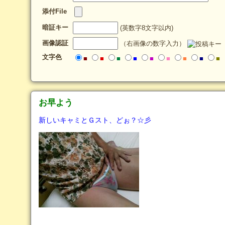
添付File
暗証キー
(英数字8文字以内)
画像認証
（右画像の数字入力）
文字色
■
■
■
■
■
■
■
■
■
お早よう
新しいキャミとＧスト、どぉ？☆彡