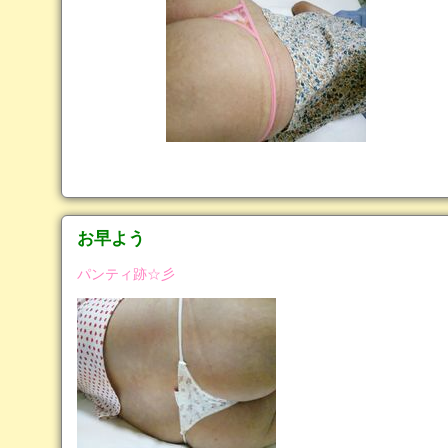
お早よう
パンティ跡☆彡