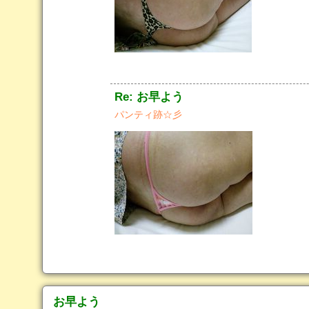
Re: お早よう
パンティ跡☆彡
お早よう