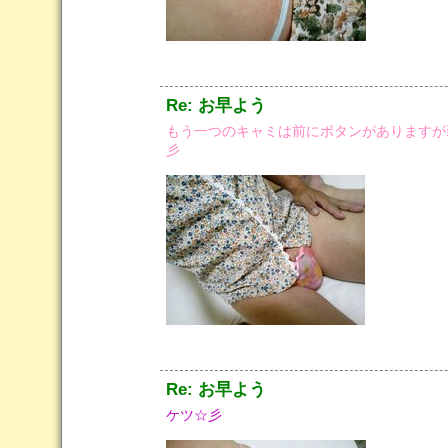
Re: お早よう
もう一つのキャミは前にボタンがありますが
彡
Re: お早よう
ケツ☆彡