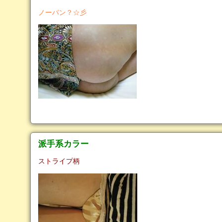
ノーパン？☆彡
派手系カラー
ストライプ柄