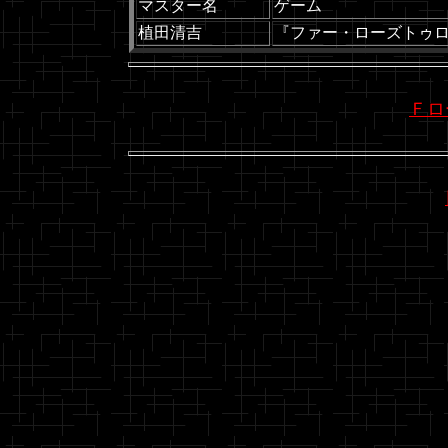
マスター名
ゲーム
植田清吉
『ファー・ローズトゥ
Ｆロ