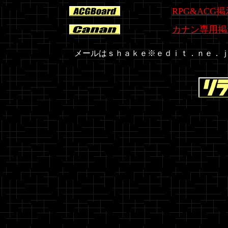
RPG&ACG
カナン専用掲
メールはｓｈａｋｅ※ｅｄｉｔ．ｎｅ．