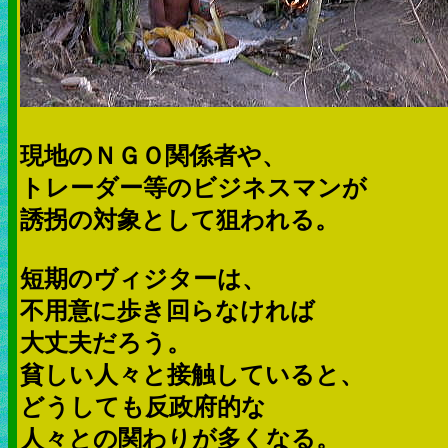
現地のＮＧＯ関係者や、
トレーダー等のビジネスマンが
誘拐の対象として狙われる。
短期のヴィジターは、
不用意に歩き回らなければ
大丈夫だろう。
貧しい人々と接触していると、
どうしても反政府的な
人々との関わりが多くなる。