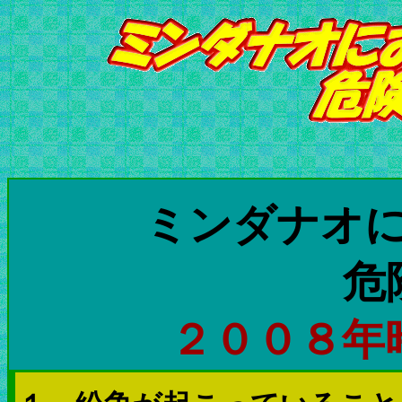
ミンダナオ
危
２００８年