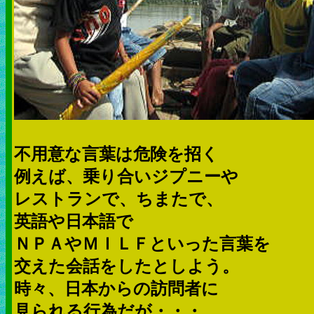
不用意な言葉は危険を招く
例えば、乗り合いジプニーや
レストランで、ちまたで、
英語や日本語で
ＮＰＡやＭＩＬＦといった言葉を
交えた会話をしたとしよう。
時々、日本からの訪問者に
見られる行為だが・・・