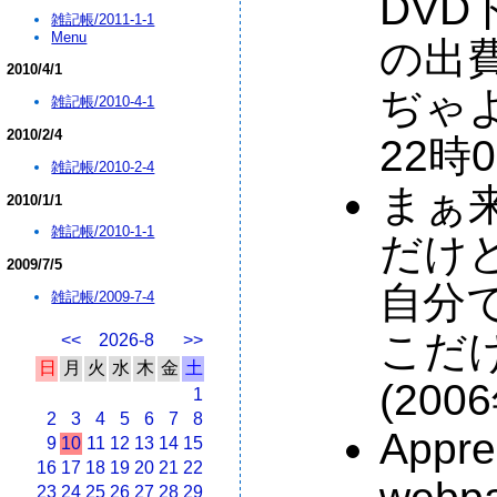
DV
雑記帳/2011-1-1
Menu
の出
2010/4/1
ぢゃよ
雑記帳/2010-4-1
2010/2/4
22時0
雑記帳/2010-2-4
まぁ
2010/1/1
雑記帳/2010-1-1
だけ
2009/7/5
自分
雑記帳/2009-7-4
こだけ
<<
2026-8
>>
日
月
火
水
木
金
土
(200
1
2
3
4
5
6
7
8
Apprec
9
10
11
12
13
14
15
16
17
18
19
20
21
22
23
24
25
26
27
28
29