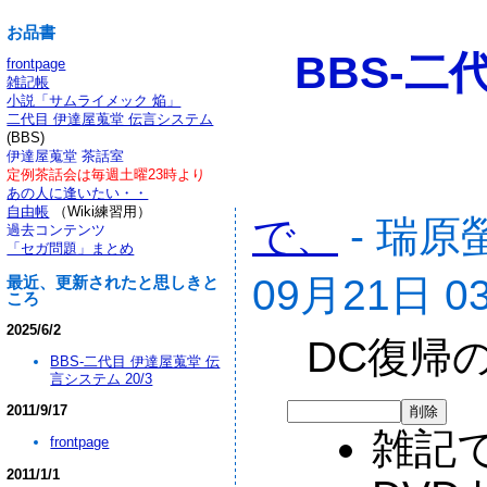
お品書
BBS-二
frontpage
雑記帳
小説「サムライメック 焔」
二代目 伊達屋蒐堂 伝言システム
(BBS)
伊達屋蒐堂 茶話室
定例茶話会は毎週土曜23時より
あの人に逢いたい・・
自由帳
（Wiki練習用）
で、
- 瑞原
過去コンテンツ
「セガ問題」まとめ
09月21日 0
最近、更新されたと思しきと
ころ
2025/6/2
DC復帰
BBS-二代目 伊達屋蒐堂 伝
言システム 20/3
2011/9/17
雑記
frontpage
2011/1/1