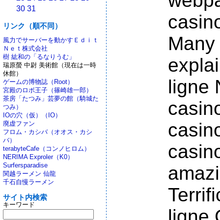
webpa
30
31
casin
リンク（順不同）
Many 
風力でサーバーを動かすＥｄｉｔ
Ｎｅｔ株式会社
樹 紘和の「るなりうむ」
explai
瑞原螢 中尉 美術館（現在は一時
休館）
ligne 
ゲームの博物誌（Root）
宮殿のロボ王子（篠崎雄一郎）
茶房「たつみ」芸夢の館（騎城た
casino
つみ）
IOの穴（仮）（IO）
casino
廃虚ファン
フロム・カシバ（オオス・カシ
バ）
casino
terabyteCafe（コンノヒロム）
NERIMA Exproler（K0）
Surfersparadise
amazi
関越ラーメン 仙龍
千石自慢ラーメン
Terrif
サイト内検索
キーワード
ligne