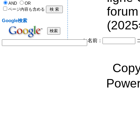
AND
OR
forum 
ページ内容も含める
Google検索
(202
お名前：
Copy
Powe