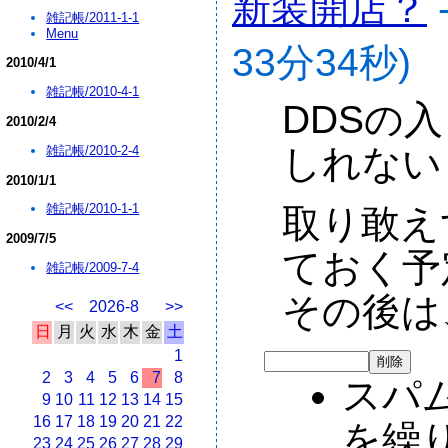
新装開店？
雑記帳/2011-1-1
Menu
33分34秒)
2010/4/1
雑記帳/2010-4-1
DDSの
2010/2/4
しれない
雑記帳/2010-2-4
2010/1/1
雑記帳/2010-1-1
取り敢え
2009/7/5
ておく予
雑記帳/2009-7-4
その後は
<<
2026-8
>>
日
月
火
水
木
金
土
1
2
3
4
5
6
7
8
スパ
9
10
11
12
13
14
15
16
17
18
19
20
21
22
を繰り
23
24
25
26
27
28
29