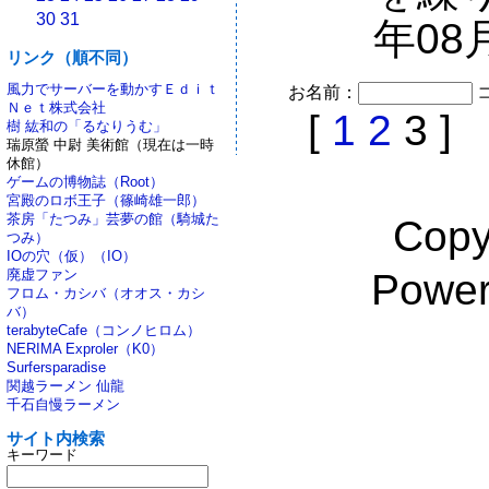
30
31
年08
リンク（順不同）
風力でサーバーを動かすＥｄｉｔ
お名前：
Ｎｅｔ株式会社
[
1
2
3 ]
樹 紘和の「るなりうむ」
瑞原螢 中尉 美術館（現在は一時
休館）
ゲームの博物誌（Root）
宮殿のロボ王子（篠崎雄一郎）
茶房「たつみ」芸夢の館（騎城た
Copy
つみ）
IOの穴（仮）（IO）
Powe
廃虚ファン
フロム・カシバ（オオス・カシ
バ）
terabyteCafe（コンノヒロム）
NERIMA Exproler（K0）
Surfersparadise
関越ラーメン 仙龍
千石自慢ラーメン
サイト内検索
キーワード