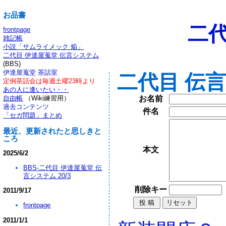
お品書
二代
frontpage
雑記帳
小説「サムライメック 焔」
二代目 伊達屋蒐堂 伝言システム
(BBS)
伊達屋蒐堂 茶話室
二代目 伝
定例茶話会は毎週土曜23時より
あの人に逢いたい・・
自由帳
（Wiki練習用）
お名前
過去コンテンツ
件名
「セガ問題」まとめ
最近、更新されたと思しきと
ころ
本文
2025/6/2
BBS-二代目 伊達屋蒐堂 伝
言システム 20/3
削除キー
2011/9/17
frontpage
2011/1/1