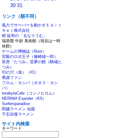
30
31
リンク（順不同）
風力でサーバーを動かすＥｄｉｔ
Ｎｅｔ株式会社
樹 紘和の「るなりうむ」
瑞原螢 中尉 美術館（現在は一時
休館）
ゲームの博物誌（Root）
宮殿のロボ王子（篠崎雄一郎）
茶房「たつみ」芸夢の館（騎城た
つみ）
IOの穴（仮）（IO）
廃虚ファン
フロム・カシバ（オオス・カシ
バ）
terabyteCafe（コンノヒロム）
NERIMA Exproler（K0）
Surfersparadise
関越ラーメン 仙龍
千石自慢ラーメン
サイト内検索
キーワード