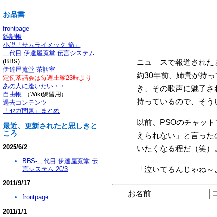
お品書
frontpage
雑記帳
小説「サムライメック 焔」
二代目 伊達屋蒐堂 伝言システム
(BBS)
ニュースで報道された
伊達屋蒐堂 茶話室
約30年前、姉貴が持
定例茶話会は毎週土曜23時より
あの人に逢いたい・・
き、その歌声に魅了さ
自由帳
（Wiki練習用）
持っているので、そう
過去コンテンツ
「セガ問題」まとめ
以前、PSOのチャッ
最近、更新されたと思しきと
ころ
えられない」と言った
2025/6/2
いたくなる程だ（笑）
BBS-二代目 伊達屋蒐堂 伝
言システム 20/3
「泣いてるんじゃね～よ
2011/9/17
お名前：
frontpage
2011/1/1