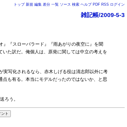
トップ
新規
編集
差分
一覧
ソース
検索
ヘルプ
PDF
RSS
ログイン
雑記帳/2009-5-3
ジオ』『スローバラード』『雨あがりの夜空に』を聞
ていた訳だ。俺個人は、原発に関しては中立の考えを
』が実写化されるなら、赤木しげる役は清志郎以外に考
通点も有る。本当にモデルだったのではないか、と思
ら送ろう。