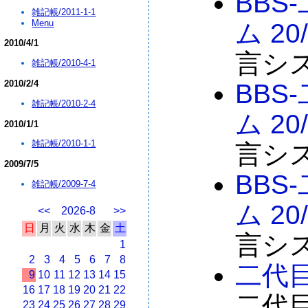
BBS
雑記帳/2011-1-1
Menu
ム 20
2010/4/1
言シス
雑記帳/2010-4-1
2010/2/4
BBS
雑記帳/2010-2-4
ム 20
2010/1/1
雑記帳/2010-1-1
言シス
2009/7/5
BBS
雑記帳/2009-7-4
ム 20
<<
2026-8
>>
日
月
火
水
木
金
土
言シス
1
2
3
4
5
6
7
8
二代
9
10
11
12
13
14
15
16
17
18
19
20
21
22
二代
23
24
25
26
27
28
29