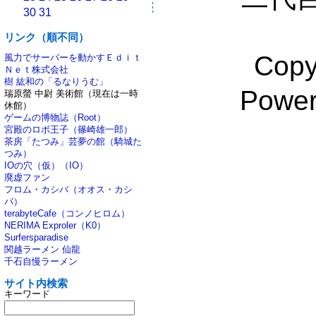
30
31
リンク（順不同）
Copy
風力でサーバーを動かすＥｄｉｔ
Ｎｅｔ株式会社
樹 紘和の「るなりうむ」
Powe
瑞原螢 中尉 美術館（現在は一時
休館）
ゲームの博物誌（Root）
宮殿のロボ王子（篠崎雄一郎）
茶房「たつみ」芸夢の館（騎城た
つみ）
IOの穴（仮）（IO）
廃虚ファン
フロム・カシバ（オオス・カシ
バ）
terabyteCafe（コンノヒロム）
NERIMA Exproler（K0）
Surfersparadise
関越ラーメン 仙龍
千石自慢ラーメン
サイト内検索
キーワード