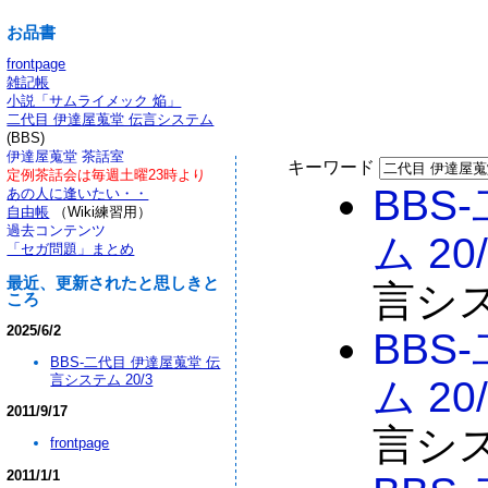
お品書
frontpage
雑記帳
小説「サムライメック 焔」
二代目 伊達屋蒐堂 伝言システム
(BBS)
伊達屋蒐堂 茶話室
キーワード
定例茶話会は毎週土曜23時より
BBS
あの人に逢いたい・・
自由帳
（Wiki練習用）
過去コンテンツ
ム 20
「セガ問題」まとめ
最近、更新されたと思しきと
言シス
ころ
2025/6/2
BBS
BBS-二代目 伊達屋蒐堂 伝
言システム 20/3
ム 20
2011/9/17
言シス
frontpage
2011/1/1