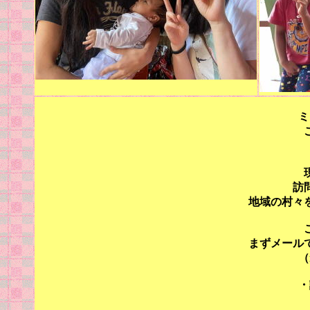
ミ
訪
地域の村々
まずメール
（
・