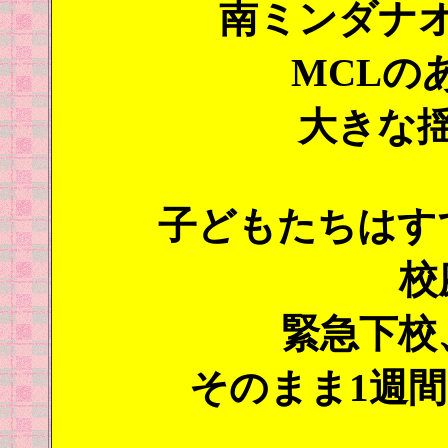
南ミンダナ
MCLの
大きな
子どもたちはす
校
緊急下校
そのまま1週