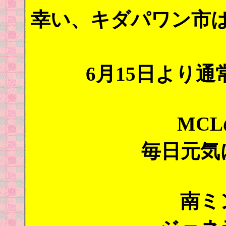
幸い、キダパワン市
6月15日より
MC
毎日元気
南ミ