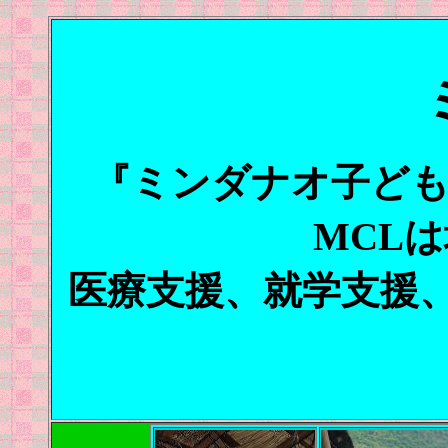
『ミンダナオ子ども
MCL
医療支援、就学支援