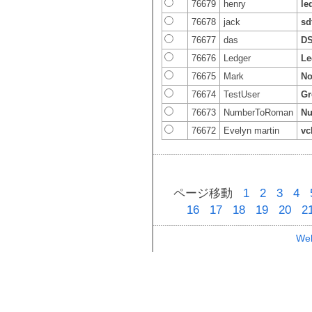
76679
henry
le
76678
jack
sd
76677
das
D
76676
Ledger
Le
76675
Mark
No
76674
TestUser
Gr
76673
NumberToRoman
N
76672
Evelyn martin
vc
ページ移動
1
2
3
4
16
17
18
19
20
2
Web