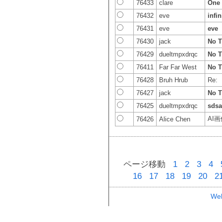
76433
clare
One 
76432
eve
infi
76431
eve
eve
76430
jack
No T
76429
dueltmpxdrqc
No T
76411
Far Far West
No T
76428
Bruh Hrub
Re:
76427
jack
No T
76425
dueltmpxdrqc
sds
AI
76426
Alice Chen
ページ移動
1
2
3
4
16
17
18
19
20
2
Web