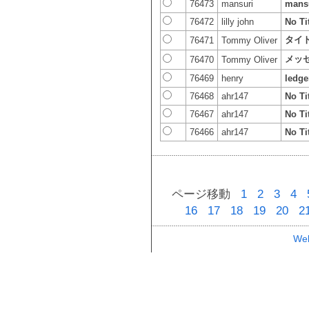
76473
mansuri
mans
76472
lilly john
No Ti
タイ
76471
Tommy Oliver
メッ
76470
Tommy Oliver
76469
henry
ledge
76468
ahr147
No Ti
76467
ahr147
No Ti
76466
ahr147
No Ti
ページ移動
1
2
3
4
16
17
18
19
20
2
Web