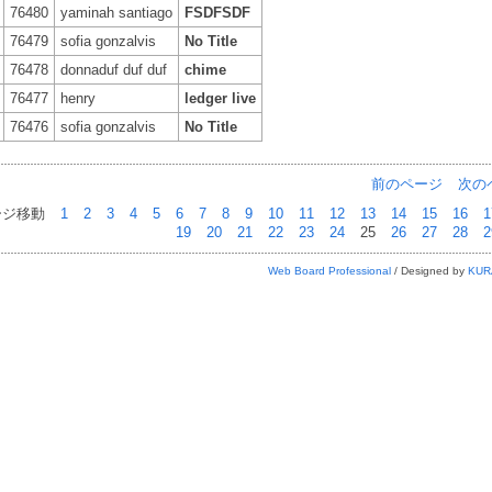
76480
yaminah santiago
FSDFSDF
76479
sofia gonzalvis
No Title
76478
donnaduf duf duf
chime
76477
henry
ledger live
76476
sofia gonzalvis
No Title
前のページ
次の
ージ移動
1
2
3
4
5
6
7
8
9
10
11
12
13
14
15
16
1
19
20
21
22
23
24
25
26
27
28
2
Web Board Professional
/ Designed by
KUR