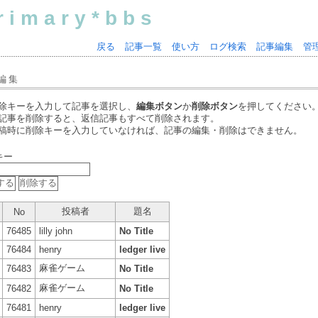
rimary*bbs
戻る
記事一覧
使い方
ログ検索
記事編集
管
編集
除キーを入力して記事を選択し、
編集ボタン
か
削除ボタン
を押してください
記事を削除すると、返信記事もすべて削除されます。
稿時に削除キーを入力していなければ、記事の編集・削除はできません。
キー
投稿者
題名
No
76485
lilly john
No Title
76484
henry
ledger live
麻雀ゲーム
76483
No Title
麻雀ゲーム
76482
No Title
76481
henry
ledger live