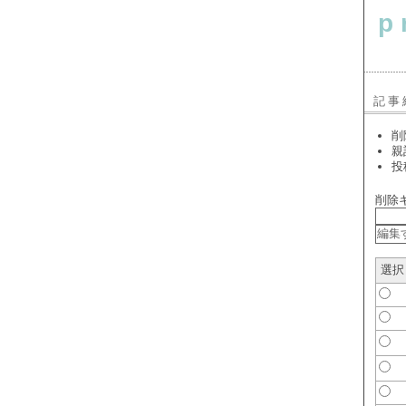
p
記事
削
親
投
削除
選択