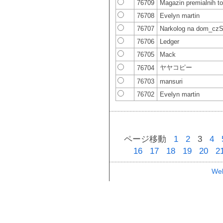
76709
Magazin premialnih t
76708
Evelyn martin
76707
Narkolog na dom_czS
76706
Ledger
76705
Mack
ヤヤコピー
76704
76703
mansuri
76702
Evelyn martin
ページ移動
1
2
3
4
16
17
18
19
20
2
Web