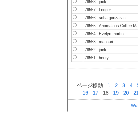
76558
jack
76557
Ledger
76556
sofia gonzalvis
76555
Anomalous Coffee Ma
76554
Evelyn martin
76553
mansuri
76552
jack
76551
henry
ページ移動
1
2
3
4
16
17
18
19
20
2
Web