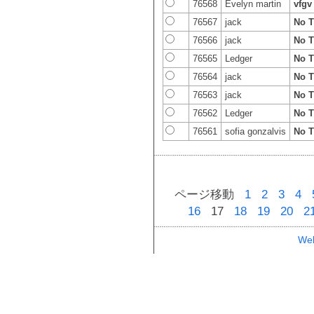
76568
Evelyn martin
vfgv
76567
jack
No T
76566
jack
No T
76565
Ledger
No T
76564
jack
No T
76563
jack
No T
76562
Ledger
No T
76561
sofia gonzalvis
No T
ページ移動
1
2
3
4
16
17
18
19
20
2
Web