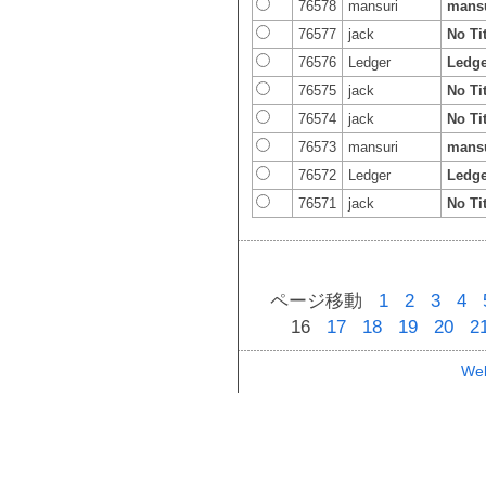
76578
mansuri
mans
76577
jack
No Tit
76576
Ledger
Ledge
76575
jack
No Tit
76574
jack
No Tit
76573
mansuri
mans
76572
Ledger
Ledge
76571
jack
No Tit
ページ移動
1
2
3
4
16
17
18
19
20
2
Web