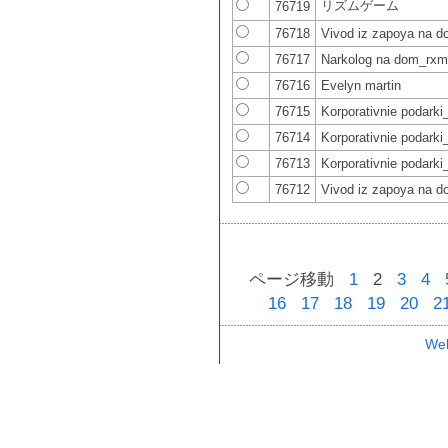
リズムゲーム
76719
76718
Vivod iz zapoya na 
76717
Narkolog na dom_rx
76716
Evelyn martin
76715
Korporativnie podarki_
76714
Korporativnie podarki_
76713
Korporativnie podark
76712
Vivod iz zapoya na d
ページ移動
1
2
3
4
16
17
18
19
20
2
Web