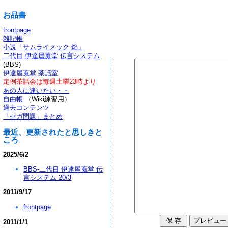
お品書
frontpage
雑記帳
小説「サムライメック 焔」
二代目 伊達屋蒐堂 伝言システム
(BBS)
伊達屋蒐堂 茶話室
定例茶話会は毎週土曜23時より
あの人に逢いたい・・
自由帳
（Wiki練習用）
過去コンテンツ
「セガ問題」まとめ
最近、更新されたと思しきと
ころ
2025/6/2
BBS-二代目 伊達屋蒐堂 伝
言システム 20/3
2011/9/17
frontpage
2011/1/1