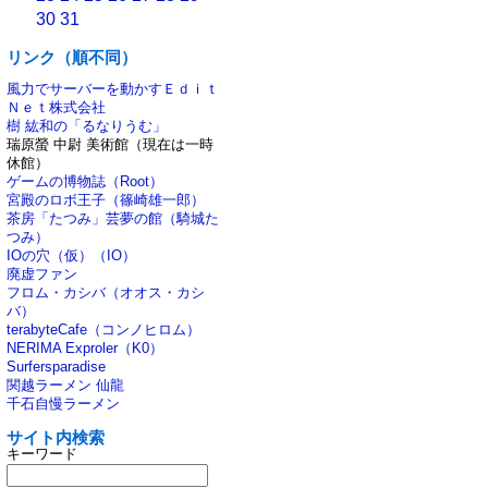
30
31
リンク（順不同）
風力でサーバーを動かすＥｄｉｔ
Ｎｅｔ株式会社
樹 紘和の「るなりうむ」
瑞原螢 中尉 美術館（現在は一時
休館）
ゲームの博物誌（Root）
宮殿のロボ王子（篠崎雄一郎）
茶房「たつみ」芸夢の館（騎城た
つみ）
IOの穴（仮）（IO）
廃虚ファン
フロム・カシバ（オオス・カシ
バ）
terabyteCafe（コンノヒロム）
NERIMA Exproler（K0）
Surfersparadise
関越ラーメン 仙龍
千石自慢ラーメン
サイト内検索
キーワード