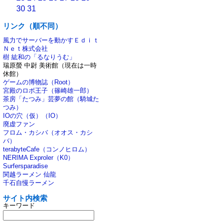
30
31
リンク（順不同）
風力でサーバーを動かすＥｄｉｔ
Ｎｅｔ株式会社
樹 紘和の「るなりうむ」
瑞原螢 中尉 美術館（現在は一時
休館）
ゲームの博物誌（Root）
宮殿のロボ王子（篠崎雄一郎）
茶房「たつみ」芸夢の館（騎城た
つみ）
IOの穴（仮）（IO）
廃虚ファン
フロム・カシバ（オオス・カシ
バ）
terabyteCafe（コンノヒロム）
NERIMA Exproler（K0）
Surfersparadise
関越ラーメン 仙龍
千石自慢ラーメン
サイト内検索
キーワード