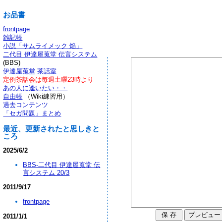
お品書
frontpage
雑記帳
小説「サムライメック 焔」
二代目 伊達屋蒐堂 伝言システム
(BBS)
伊達屋蒐堂 茶話室
定例茶話会は毎週土曜23時より
あの人に逢いたい・・
自由帳
（Wiki練習用）
過去コンテンツ
「セガ問題」まとめ
最近、更新されたと思しきと
ころ
2025/6/2
BBS-二代目 伊達屋蒐堂 伝
言システム 20/3
2011/9/17
frontpage
2011/1/1