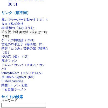
30
31
リンク（順不同）
風力でサーバーを動かすＥｄｉｔ
Ｎｅｔ株式会社
樹 紘和の「るなりうむ」
瑞原螢 中尉 美術館（現在は一時
休館）
ゲームの博物誌（Root）
宮殿のロボ王子（篠崎雄一郎）
茶房「たつみ」芸夢の館（騎城た
つみ）
IOの穴（仮）（IO）
廃虚ファン
フロム・カシバ（オオス・カシ
バ）
terabyteCafe（コンノヒロム）
NERIMA Exproler（K0）
Surfersparadise
関越ラーメン 仙龍
千石自慢ラーメン
サイト内検索
キーワード