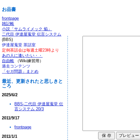
お品書
frontpage
雑記帳
小説「サムライメック 焔」
二代目 伊達屋蒐堂 伝言システム
(BBS)
伊達屋蒐堂 茶話室
定例茶話会は毎週土曜23時より
あの人に逢いたい・・
自由帳
（Wiki練習用）
過去コンテンツ
「セガ問題」まとめ
最近、更新されたと思しきと
ころ
2025/6/2
BBS-二代目 伊達屋蒐堂 伝
言システム 20/3
2011/9/17
frontpage
2011/1/1