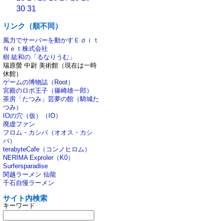
30
31
リンク（順不同）
風力でサーバーを動かすＥｄｉｔ
Ｎｅｔ株式会社
樹 紘和の「るなりうむ」
瑞原螢 中尉 美術館（現在は一時
休館）
ゲームの博物誌（Root）
宮殿のロボ王子（篠崎雄一郎）
茶房「たつみ」芸夢の館（騎城た
つみ）
IOの穴（仮）（IO）
廃虚ファン
フロム・カシバ（オオス・カシ
バ）
terabyteCafe（コンノヒロム）
NERIMA Exproler（K0）
Surfersparadise
関越ラーメン 仙龍
千石自慢ラーメン
サイト内検索
キーワード