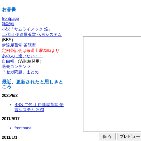
お品書
frontpage
雑記帳
小説「サムライメック 焔」
二代目 伊達屋蒐堂 伝言システム
(BBS)
伊達屋蒐堂 茶話室
定例茶話会は毎週土曜23時より
あの人に逢いたい・・
自由帳
（Wiki練習用）
過去コンテンツ
「セガ問題」まとめ
最近、更新されたと思しきと
ころ
2025/6/2
BBS-二代目 伊達屋蒐堂 伝
言システム 20/3
2011/9/17
frontpage
2011/1/1