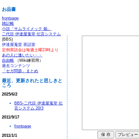
お品書
frontpage
雑記帳
小説「サムライメック 焔」
二代目 伊達屋蒐堂 伝言システム
(BBS)
伊達屋蒐堂 茶話室
定例茶話会は毎週土曜23時より
あの人に逢いたい・・
自由帳
（Wiki練習用）
過去コンテンツ
「セガ問題」まとめ
最近、更新されたと思しきと
ころ
2025/6/2
BBS-二代目 伊達屋蒐堂 伝
言システム 20/3
2011/9/17
frontpage
2011/1/1