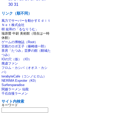
30
31
リンク（順不同）
風力でサーバーを動かすＥｄｉｔ
Ｎｅｔ株式会社
樹 紘和の「るなりうむ」
瑞原螢 中尉 美術館（現在は一時
休館）
ゲームの博物誌（Root）
宮殿のロボ王子（篠崎雄一郎）
茶房「たつみ」芸夢の館（騎城た
つみ）
IOの穴（仮）（IO）
廃虚ファン
フロム・カシバ（オオス・カシ
バ）
terabyteCafe（コンノヒロム）
NERIMA Exproler（K0）
Surfersparadise
関越ラーメン 仙龍
千石自慢ラーメン
サイト内検索
キーワード