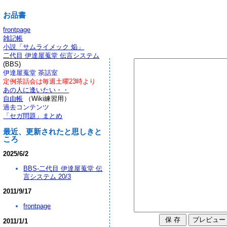
お品書
frontpage
雑記帳
小説「サムライメック 焔」
二代目 伊達屋蒐堂 伝言システム
(BBS)
伊達屋蒐堂 茶話室
定例茶話会は毎週土曜23時より
あの人に逢いたい・・
自由帳
（Wiki練習用）
過去コンテンツ
「セガ問題」まとめ
最近、更新されたと思しきと
ころ
2025/6/2
BBS-二代目 伊達屋蒐堂 伝
言システム 20/3
2011/9/17
frontpage
2011/1/1