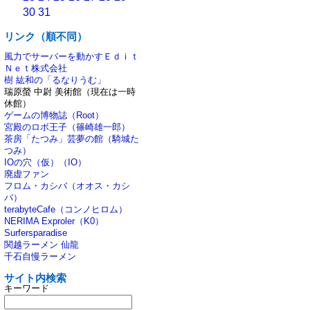
30
31
リンク（順不同）
風力でサーバーを動かすＥｄｉｔ
Ｎｅｔ株式会社
樹 紘和の「るなりうむ」
瑞原螢 中尉 美術館（現在は一時
休館）
ゲームの博物誌（Root）
宮殿のロボ王子（篠崎雄一郎）
茶房「たつみ」芸夢の館（騎城た
つみ）
IOの穴（仮）（IO）
廃虚ファン
フロム・カシバ（オオス・カシ
バ）
terabyteCafe（コンノヒロム）
NERIMA Exproler（K0）
Surfersparadise
関越ラーメン 仙龍
千石自慢ラーメン
サイト内検索
キーワード