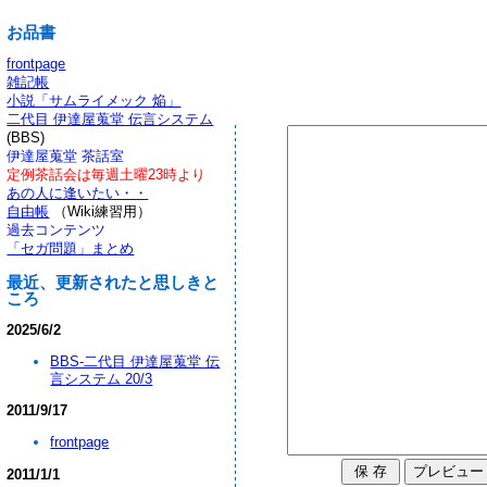
お品書
frontpage
雑記帳
小説「サムライメック 焔」
二代目 伊達屋蒐堂 伝言システム
(BBS)
伊達屋蒐堂 茶話室
定例茶話会は毎週土曜23時より
あの人に逢いたい・・
自由帳
（Wiki練習用）
過去コンテンツ
「セガ問題」まとめ
最近、更新されたと思しきと
ころ
2025/6/2
BBS-二代目 伊達屋蒐堂 伝
言システム 20/3
2011/9/17
frontpage
2011/1/1