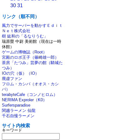
30
31
リンク（順不同）
風力でサーバーを動かすＥｄｉｔ
Ｎｅｔ株式会社
樹 紘和の「るなりうむ」
瑞原螢 中尉 美術館（現在は一時
休館）
ゲームの博物誌（Root）
宮殿のロボ王子（篠崎雄一郎）
茶房「たつみ」芸夢の館（騎城た
つみ）
IOの穴（仮）（IO）
廃虚ファン
フロム・カシバ（オオス・カシ
バ）
terabyteCafe（コンノヒロム）
NERIMA Exproler（K0）
Surfersparadise
関越ラーメン 仙龍
千石自慢ラーメン
サイト内検索
キーワード