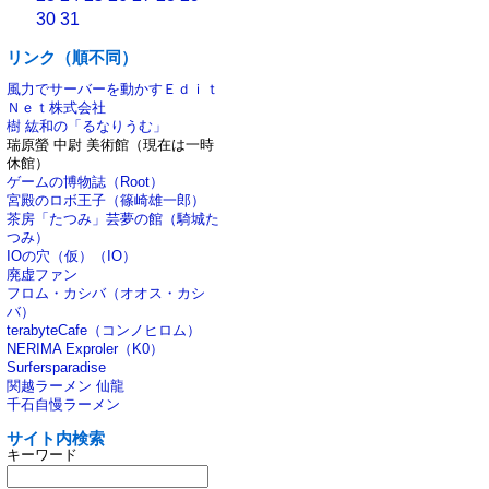
30
31
リンク（順不同）
風力でサーバーを動かすＥｄｉｔ
Ｎｅｔ株式会社
樹 紘和の「るなりうむ」
瑞原螢 中尉 美術館（現在は一時
休館）
ゲームの博物誌（Root）
宮殿のロボ王子（篠崎雄一郎）
茶房「たつみ」芸夢の館（騎城た
つみ）
IOの穴（仮）（IO）
廃虚ファン
フロム・カシバ（オオス・カシ
バ）
terabyteCafe（コンノヒロム）
NERIMA Exproler（K0）
Surfersparadise
関越ラーメン 仙龍
千石自慢ラーメン
サイト内検索
キーワード