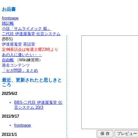
お品書
frontpage
雑記帳
小説「サムライメック 焔」
二代目 伊達屋蒐堂 伝言システム
(BBS)
伊達屋蒐堂 茶話室
定例茶話会は毎週土曜23時より
あの人に逢いたい・・
自由帳
（Wiki練習用）
過去コンテンツ
「セガ問題」まとめ
最近、更新されたと思しきと
ころ
2025/6/2
BBS-二代目 伊達屋蒐堂 伝
言システム 20/3
2011/9/17
frontpage
2011/1/1