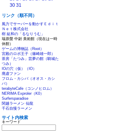
30
31
リンク（順不同）
風力でサーバーを動かすＥｄｉｔ
Ｎｅｔ株式会社
樹 紘和の「るなりうむ」
瑞原螢 中尉 美術館（現在は一時
休館）
ゲームの博物誌（Root）
宮殿のロボ王子（篠崎雄一郎）
茶房「たつみ」芸夢の館（騎城た
つみ）
IOの穴（仮）（IO）
廃虚ファン
フロム・カシバ（オオス・カシ
バ）
terabyteCafe（コンノヒロム）
NERIMA Exproler（K0）
Surfersparadise
関越ラーメン 仙龍
千石自慢ラーメン
サイト内検索
キーワード