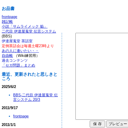
お品書
frontpage
雑記帳
小説「サムライメック 焔」
二代目 伊達屋蒐堂 伝言システム
(BBS)
伊達屋蒐堂 茶話室
定例茶話会は毎週土曜23時より
あの人に逢いたい・・
自由帳
（Wiki練習用）
過去コンテンツ
「セガ問題」まとめ
最近、更新されたと思しきと
ころ
2025/6/2
BBS-二代目 伊達屋蒐堂 伝
言システム 20/3
2011/9/17
frontpage
2011/1/1