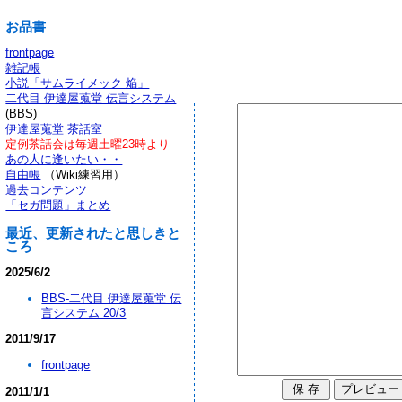
お品書
frontpage
雑記帳
小説「サムライメック 焔」
二代目 伊達屋蒐堂 伝言システム
(BBS)
伊達屋蒐堂 茶話室
定例茶話会は毎週土曜23時より
あの人に逢いたい・・
自由帳
（Wiki練習用）
過去コンテンツ
「セガ問題」まとめ
最近、更新されたと思しきと
ころ
2025/6/2
BBS-二代目 伊達屋蒐堂 伝
言システム 20/3
2011/9/17
frontpage
2011/1/1