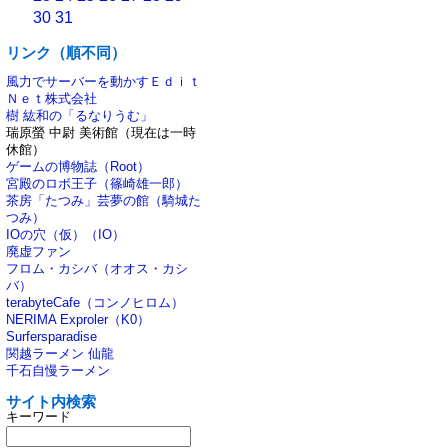
30
31
リンク（順不同）
風力でサーバーを動かすＥｄｉｔ
Ｎｅｔ株式会社
樹 紘和の「るなりうむ」
瑞原螢 中尉 美術館（現在は一時
休館）
ゲームの博物誌（Root）
宮殿のロボ王子（篠崎雄一郎）
茶房「たつみ」芸夢の館（騎城た
つみ）
IOの穴（仮）（IO）
廃虚ファン
フロム・カシバ（オオス・カシ
バ）
terabyteCafe（コンノヒロム）
NERIMA Exproler（K0）
Surfersparadise
関越ラーメン 仙龍
千石自慢ラーメン
サイト内検索
キーワード