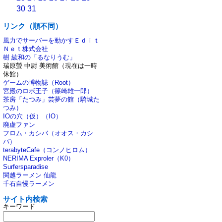
30
31
リンク（順不同）
風力でサーバーを動かすＥｄｉｔ
Ｎｅｔ株式会社
樹 紘和の「るなりうむ」
瑞原螢 中尉 美術館（現在は一時
休館）
ゲームの博物誌（Root）
宮殿のロボ王子（篠崎雄一郎）
茶房「たつみ」芸夢の館（騎城た
つみ）
IOの穴（仮）（IO）
廃虚ファン
フロム・カシバ（オオス・カシ
バ）
terabyteCafe（コンノヒロム）
NERIMA Exproler（K0）
Surfersparadise
関越ラーメン 仙龍
千石自慢ラーメン
サイト内検索
キーワード