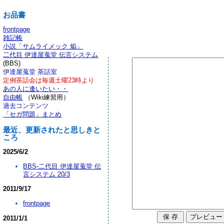
お品書
frontpage
雑記帳
小説「サムライメック 焔」
二代目 伊達屋蒐堂 伝言システム
(BBS)
伊達屋蒐堂 茶話室
定例茶話会は毎週土曜23時より
あの人に逢いたい・・
自由帳
（Wiki練習用）
過去コンテンツ
「セガ問題」まとめ
最近、更新されたと思しきと
ころ
2025/6/2
BBS-二代目 伊達屋蒐堂 伝
言システム 20/3
2011/9/17
frontpage
2011/1/1