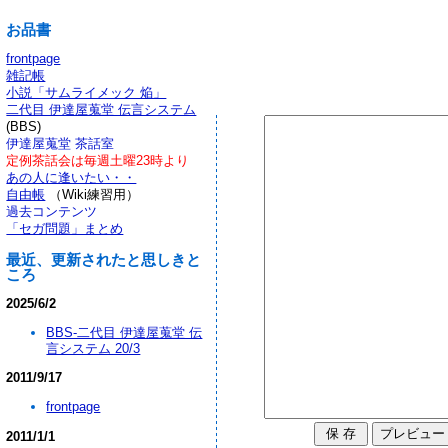
お品書
frontpage
雑記帳
小説「サムライメック 焔」
二代目 伊達屋蒐堂 伝言システム
(BBS)
伊達屋蒐堂 茶話室
定例茶話会は毎週土曜23時より
あの人に逢いたい・・
自由帳
（Wiki練習用）
過去コンテンツ
「セガ問題」まとめ
最近、更新されたと思しきと
ころ
2025/6/2
BBS-二代目 伊達屋蒐堂 伝
言システム 20/3
2011/9/17
frontpage
2011/1/1