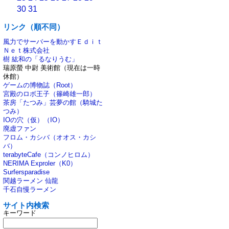
30
31
リンク（順不同）
風力でサーバーを動かすＥｄｉｔ
Ｎｅｔ株式会社
樹 紘和の「るなりうむ」
瑞原螢 中尉 美術館（現在は一時
休館）
ゲームの博物誌（Root）
宮殿のロボ王子（篠崎雄一郎）
茶房「たつみ」芸夢の館（騎城た
つみ）
IOの穴（仮）（IO）
廃虚ファン
フロム・カシバ（オオス・カシ
バ）
terabyteCafe（コンノヒロム）
NERIMA Exproler（K0）
Surfersparadise
関越ラーメン 仙龍
千石自慢ラーメン
サイト内検索
キーワード