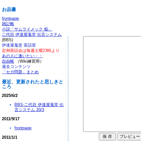
お品書
frontpage
雑記帳
小説「サムライメック 焔」
二代目 伊達屋蒐堂 伝言システム
(BBS)
伊達屋蒐堂 茶話室
定例茶話会は毎週土曜23時より
あの人に逢いたい・・
自由帳
（Wiki練習用）
過去コンテンツ
「セガ問題」まとめ
最近、更新されたと思しきと
ころ
2025/6/2
BBS-二代目 伊達屋蒐堂 伝
言システム 20/3
2011/9/17
frontpage
2011/1/1