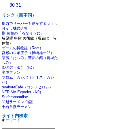
30
31
リンク（順不同）
風力でサーバーを動かすＥｄｉｔ
Ｎｅｔ株式会社
樹 紘和の「るなりうむ」
瑞原螢 中尉 美術館（現在は一時
休館）
ゲームの博物誌（Root）
宮殿のロボ王子（篠崎雄一郎）
茶房「たつみ」芸夢の館（騎城た
つみ）
IOの穴（仮）（IO）
廃虚ファン
フロム・カシバ（オオス・カシ
バ）
terabyteCafe（コンノヒロム）
NERIMA Exproler（K0）
Surfersparadise
関越ラーメン 仙龍
千石自慢ラーメン
サイト内検索
キーワード