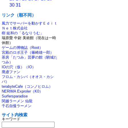
30
31
リンク（順不同）
風力でサーバーを動かすＥｄｉｔ
Ｎｅｔ株式会社
樹 紘和の「るなりうむ」
瑞原螢 中尉 美術館（現在は一時
休館）
ゲームの博物誌（Root）
宮殿のロボ王子（篠崎雄一郎）
茶房「たつみ」芸夢の館（騎城た
つみ）
IOの穴（仮）（IO）
廃虚ファン
フロム・カシバ（オオス・カシ
バ）
terabyteCafe（コンノヒロム）
NERIMA Exproler（K0）
Surfersparadise
関越ラーメン 仙龍
千石自慢ラーメン
サイト内検索
キーワード