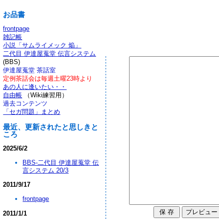
お品書
frontpage
雑記帳
小説「サムライメック 焔」
二代目 伊達屋蒐堂 伝言システム
(BBS)
伊達屋蒐堂 茶話室
定例茶話会は毎週土曜23時より
あの人に逢いたい・・
自由帳
（Wiki練習用）
過去コンテンツ
「セガ問題」まとめ
最近、更新されたと思しきと
ころ
2025/6/2
BBS-二代目 伊達屋蒐堂 伝
言システム 20/3
2011/9/17
frontpage
2011/1/1