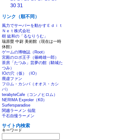
30
31
リンク（順不同）
風力でサーバーを動かすＥｄｉｔ
Ｎｅｔ株式会社
樹 紘和の「るなりうむ」
瑞原螢 中尉 美術館（現在は一時
休館）
ゲームの博物誌（Root）
宮殿のロボ王子（篠崎雄一郎）
茶房「たつみ」芸夢の館（騎城た
つみ）
IOの穴（仮）（IO）
廃虚ファン
フロム・カシバ（オオス・カシ
バ）
terabyteCafe（コンノヒロム）
NERIMA Exproler（K0）
Surfersparadise
関越ラーメン 仙龍
千石自慢ラーメン
サイト内検索
キーワード