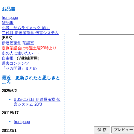
お品書
frontpage
雑記帳
小説「サムライメック 焔」
二代目 伊達屋蒐堂 伝言システム
(BBS)
伊達屋蒐堂 茶話室
定例茶話会は毎週土曜23時より
あの人に逢いたい・・
自由帳
（Wiki練習用）
過去コンテンツ
「セガ問題」まとめ
最近、更新されたと思しきと
ころ
2025/6/2
BBS-二代目 伊達屋蒐堂 伝
言システム 20/3
2011/9/17
frontpage
2011/1/1