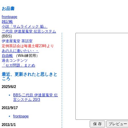
お品書
frontpage
雑記帳
小説「サムライメック 焔」
二代目 伊達屋蒐堂 伝言システム
(BBS)
伊達屋蒐堂 茶話室
定例茶話会は毎週土曜23時より
あの人に逢いたい・・
自由帳
（Wiki練習用）
過去コンテンツ
「セガ問題」まとめ
最近、更新されたと思しきと
ころ
2025/6/2
BBS-二代目 伊達屋蒐堂 伝
言システム 20/3
2011/9/17
frontpage
2011/1/1