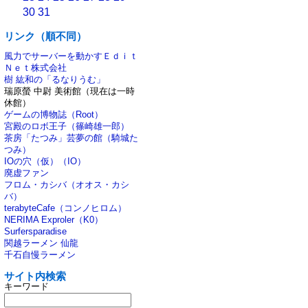
30
31
リンク（順不同）
風力でサーバーを動かすＥｄｉｔ
Ｎｅｔ株式会社
樹 紘和の「るなりうむ」
瑞原螢 中尉 美術館（現在は一時
休館）
ゲームの博物誌（Root）
宮殿のロボ王子（篠崎雄一郎）
茶房「たつみ」芸夢の館（騎城た
つみ）
IOの穴（仮）（IO）
廃虚ファン
フロム・カシバ（オオス・カシ
バ）
terabyteCafe（コンノヒロム）
NERIMA Exproler（K0）
Surfersparadise
関越ラーメン 仙龍
千石自慢ラーメン
サイト内検索
キーワード