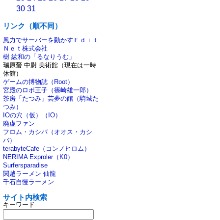
30
31
リンク（順不同）
風力でサーバーを動かすＥｄｉｔ
Ｎｅｔ株式会社
樹 紘和の「るなりうむ」
瑞原螢 中尉 美術館（現在は一時
休館）
ゲームの博物誌（Root）
宮殿のロボ王子（篠崎雄一郎）
茶房「たつみ」芸夢の館（騎城た
つみ）
IOの穴（仮）（IO）
廃虚ファン
フロム・カシバ（オオス・カシ
バ）
terabyteCafe（コンノヒロム）
NERIMA Exproler（K0）
Surfersparadise
関越ラーメン 仙龍
千石自慢ラーメン
サイト内検索
キーワード