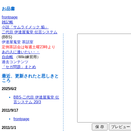
お品書
frontpage
雑記帳
小説「サムライメック 焔」
二代目 伊達屋蒐堂 伝言システム
(BBS)
伊達屋蒐堂 茶話室
定例茶話会は毎週土曜23時より
あの人に逢いたい・・
自由帳
（Wiki練習用）
過去コンテンツ
「セガ問題」まとめ
最近、更新されたと思しきと
ころ
2025/6/2
BBS-二代目 伊達屋蒐堂 伝
言システム 20/3
2011/9/17
frontpage
2011/1/1