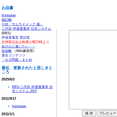
お品書
frontpage
雑記帳
小説「サムライメック 焔」
二代目 伊達屋蒐堂 伝言システム
(BBS)
伊達屋蒐堂 茶話室
定例茶話会は毎週土曜23時より
あの人に逢いたい・・
自由帳
（Wiki練習用）
過去コンテンツ
「セガ問題」まとめ
最近、更新されたと思しきと
ころ
2025/6/2
BBS-二代目 伊達屋蒐堂 伝
言システム 20/3
2011/9/17
frontpage
2011/1/1