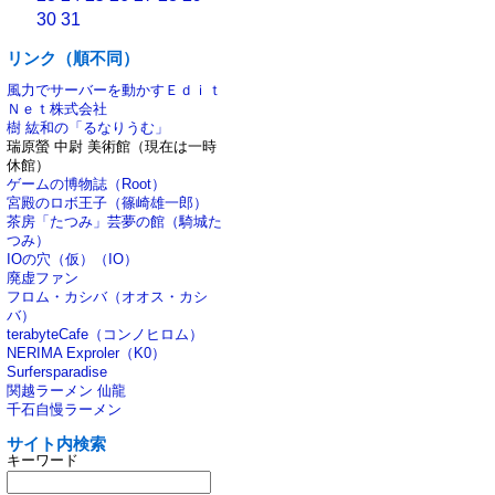
30
31
リンク（順不同）
風力でサーバーを動かすＥｄｉｔ
Ｎｅｔ株式会社
樹 紘和の「るなりうむ」
瑞原螢 中尉 美術館（現在は一時
休館）
ゲームの博物誌（Root）
宮殿のロボ王子（篠崎雄一郎）
茶房「たつみ」芸夢の館（騎城た
つみ）
IOの穴（仮）（IO）
廃虚ファン
フロム・カシバ（オオス・カシ
バ）
terabyteCafe（コンノヒロム）
NERIMA Exproler（K0）
Surfersparadise
関越ラーメン 仙龍
千石自慢ラーメン
サイト内検索
キーワード