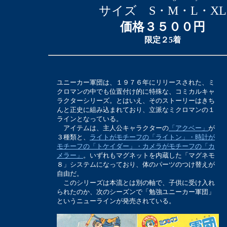
サイズ S・M・L・XL
価格３５００円
限定２5着
ユニーカー軍団は、１９７６年にリリースされた、ミ
クロマンの中でも位置付け的に特殊な、コミカルキャ
ラクターシリーズ。とはいえ、そのストーリーはきち
んと正史に組み込まれており、立派なミクロマンの１
ラインとなっている。
アイテムは、主人公キャラクターの
「アクベー」
が
３種類と、
ライトがモチーフの「ライトン」・時計が
モチーフの「トケイダー」・カメラがモチーフの「カ
メラー」
。いずれもマグネットを内蔵した「マグネモ
８」システムになっており、体のパーツのつけ替えが
自由だ。
このシリーズは本流とは別の軸で、子供に受け入れ
られたのか、次のシーズンで「勉強ユニーカー軍団」
というニューラインが発売されている。