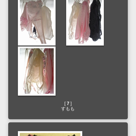
[
7
]
すもも