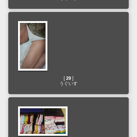
[
29
]
うぐいす