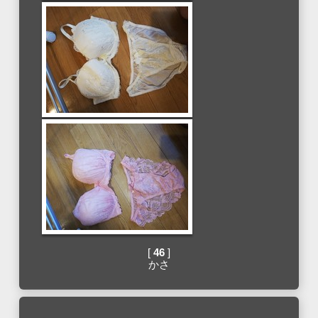
[
46
]
かさ