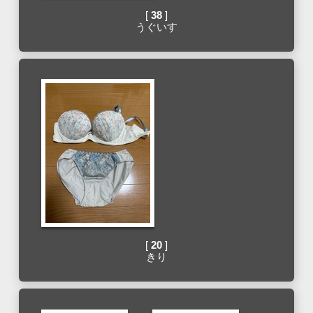
[
38
]
うぐいす
[
20
]
きり