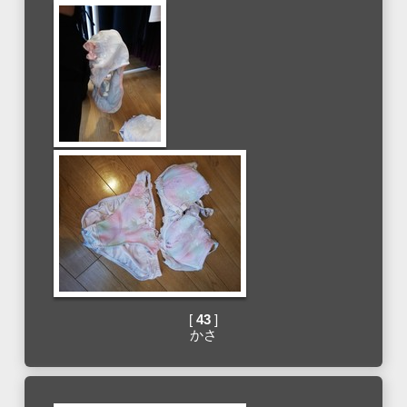
[
43
]
かさ