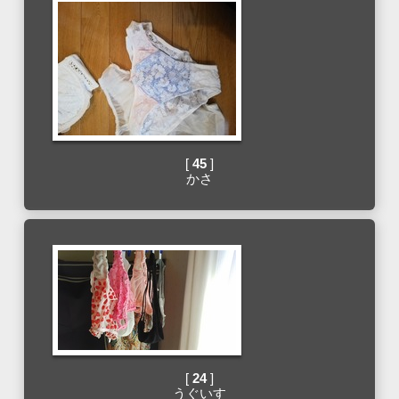
[
45
]
かさ
[
24
]
うぐいす