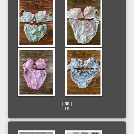
[
30
]
TK