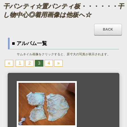
干パンティ☆置パンティ板・・・・・・干
し物中心◎着用画像は他板へ☆
■ アルバム一覧
サムネイル画像をクリックすると、原寸大の写真が表示されます。
«
1
2
3
4
»