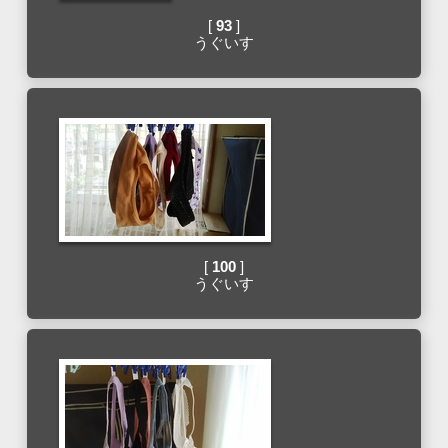
[
93
]
うぐいす
[
100
]
うぐいす