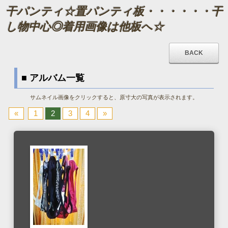
干パンティ☆置パンティ板・・・・・・干
し物中心◎着用画像は他板へ☆
■ アルバム一覧
サムネイル画像をクリックすると、原寸大の写真が表示されます。
«
1
2
3
4
»