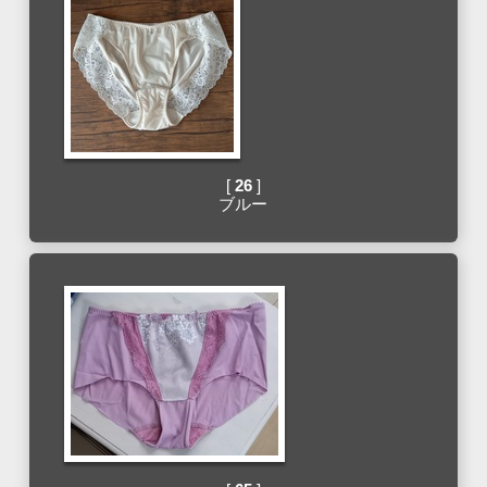
[
26
]
ブルー