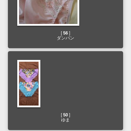
[
56
]
ダンパン
[
50
]
ゆま