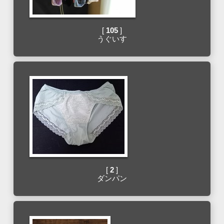
[
105
]
うぐいす
[
2
]
ダンパン