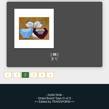
[
48
]
きり
«
1
2
3
4
»
-
Joyful Note
-
-
Smart Board Type-G v2.6
-
++
Edited by TRANSFORM
++