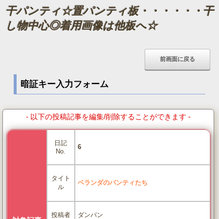
干パンティ☆置パンティ板・・・・・・干
し物中心◎着用画像は他板へ☆
暗証キー入力フォーム
- 以下の投稿記事を編集/削除することができます -
日記
6
No.
タイト
ベランダのパンティたち
ル
ダンパン
投稿者