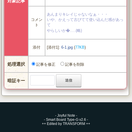
対象記事
あんまりキレイじゃないなぁ・・・
コメン
いや、かえって古びてて使い込んだ感があっ
ト
て
やらしいか�.....(略)
[添付1]:
6-1.jpg
(
77KB
)
添付
処理選択
記事を修正
記事を削除
暗証キー
-
Joyful Note
-
-
Smart Board Type-G v2.6
-
++
Edited by TRANSFORM
++