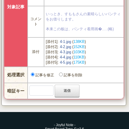
対象記事
いっとき、すももさんの素晴らしいパンティ
コメン
をお借りします。
ト
本来この板は、パンティ着用画�.....(略)
[添付1]:
4-1.jpg
(
138KB
)
[添付2]:
4-2.jpg
(
152KB
)
添付
[添付3]:
4-3.jpg
(
103KB
)
[添付4]:
4-4.jpg
(
110KB
)
[添付5]:
4-5.jpg
(
175KB
)
処理選択
記事を修正
記事を削除
暗証キー
-
Joyful Note
-