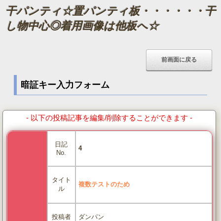
干パンティ☆置パンティ板・・・・・・干
し物中心◎着用画像は他板へ☆
暗証キー入力フォーム
- 以下の投稿記事を編集/削除することができます -
日記
4
No.
タイト
複数テストのため
ル
ダンパン
投稿者