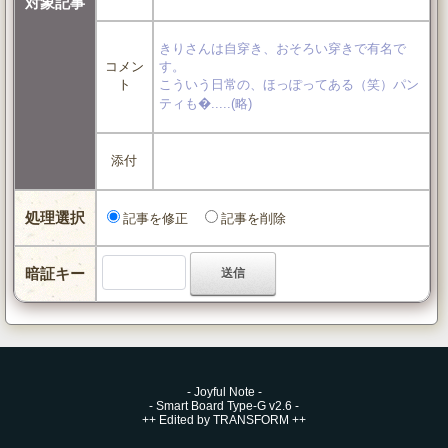
対象記事
きりさんは自穿き、おそろい穿きで有名で
コメン
す。
ト
こういう日常の、ほっぽってある（笑）パン
ティも�.....(略)
添付
処理選択
記事を修正
記事を削除
暗証キー
-
Joyful Note
-
-
Smart Board Type-G v2.6
-
++
Edited by TRANSFORM
++