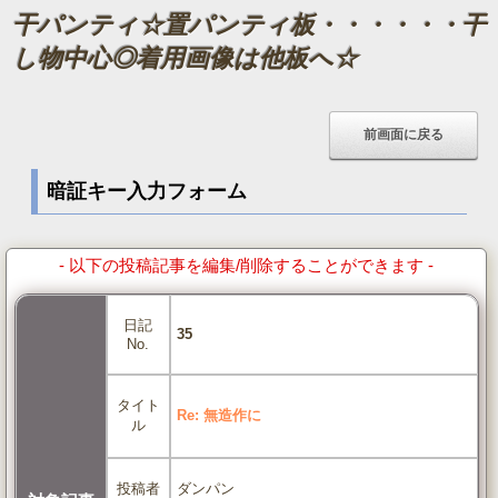
干パンティ☆置パンティ板・・・・・・干
し物中心◎着用画像は他板へ☆
暗証キー入力フォーム
- 以下の投稿記事を編集/削除することができます -
日記
35
No.
タイト
Re: 無造作に
ル
ダンパン
投稿者